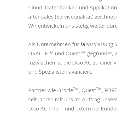
Cloud, Datenbanken und Applikation
after-sales (Servicequalität) zeichn
Wir entwickeln uns stetig weiter du
Als Unternehmen für
Di
enstleistung
TM
TM
ORACLE
und Quest
gegründet, w
Inzwischen ist die Diso AG zu einer 
und Spezialisten avanciert.
TM
TM
Partner wie Oracle
, Quest
, FOR
seit Jahren mit uns im Auftrag unser
Diso AG intern und extern bei Kunden