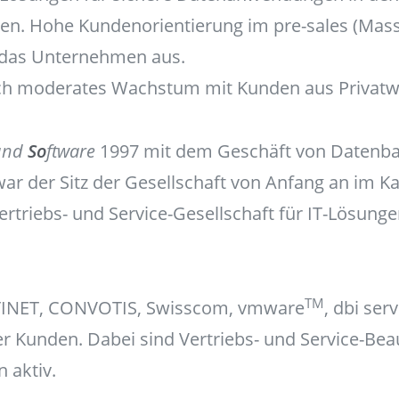
en. Hohe Kundenorientierung im pre-sales (Mas
et das Unternehmen aus.
rch moderates Wachstum mit Kunden aus Privatwi
 und
So
ftware
1997 mit dem Geschäft von Datenba
ar der Sitz der Gesellschaft von Anfang an im Ka
Vertriebs- und Service-Gesellschaft für IT-Lösung
TM
TINET, CONVOTIS, Swisscom, vmware
, dbi ser
er Kunden. Dabei sind Vertriebs- und Service-Bea
 aktiv.