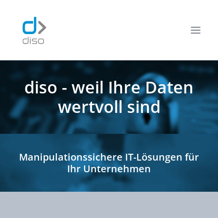
diso - weil Ihre Daten
Managed Cloud Services
wertvoll sind
Applikations Services
Datenbank Services
Über uns
Manipulationssichere IT-Lösungen für
Karriere
Ihr Unternehmen
Kontakt
News
Managed Cloud Services